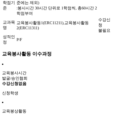
학점기
준에는 제외)
준
:봉사시간 30시간 단위로 1학점씩, 총60시간 2
학점부여
수강신
교과목
교육봉사활동1(ERC11211),교육봉사활동
청
명
2(ERC11311)
불필요
성적인
P/F
정
교육봉사활동 이수과정
교육봉사시간
발굴/승인협희
수강신청없음
신청학생
교육봉상활동